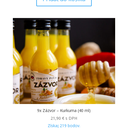
9x Zázvor – Kurkuma (40 ml)
21,90
€
s DPH
Získaj
219
bodov.