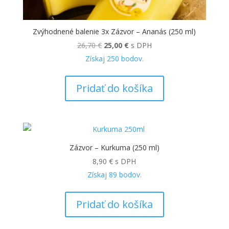
Zvýhodnené balenie 3x Zázvor – Ananás (250 ml)
Pôvodná
Aktuálna
26,70
€
25,00
€
s DPH
cena
cena
Získaj
250
bodov.
bola:
je:
26,70 €.
25,00 €.
Pridať do košíka
Zázvor – Kurkuma (250 ml)
8,90
€
s DPH
Získaj
89
bodov.
Pridať do košíka