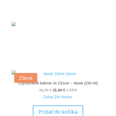
Zľava!
Zvýhodnené balenie 3x Zázvor – Klasik (250 ml)
Pôvodná
Aktuálna
26,70
€
25,00
€
s DPH
cena
cena
Získaj
250
bodov.
bola:
je:
26,70 €.
25,00 €.
Pridať do košíka