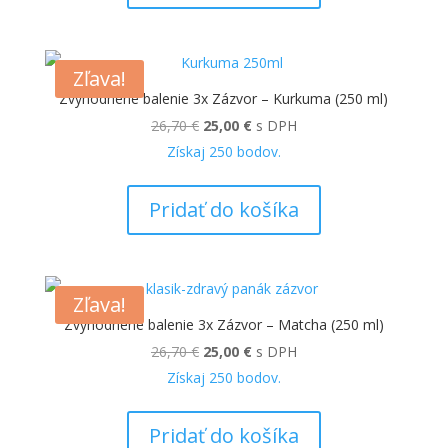
Zľava!
Zvýhodnené balenie 3x Zázvor – Kurkuma (250 ml)
Pôvodná
Aktuálna
26,70
€
25,00
€
s DPH
cena
cena
Získaj
250
bodov.
bola:
je:
26,70 €.
25,00 €.
Pridať do košíka
Zľava!
Zvýhodnené balenie 3x Zázvor – Matcha (250 ml)
Pôvodná
Aktuálna
26,70
€
25,00
€
s DPH
cena
cena
Získaj
250
bodov.
bola:
je:
26,70 €.
25,00 €.
Pridať do košíka