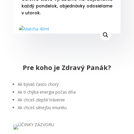
každý pondelok, objednávky odosielame
v utorok.
Pre koho je Zdravý Panák?
Ak bývaš často chorý
Ak ti chýba energia počas dňa
Ak chceš zlepšiť trávenie
Ak chceš silnejšiu imunitu