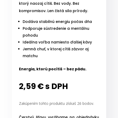
ktorý naozaj cítiš. Bez vody. Bez
kompromisov. Len čistá sila prírody.
Dodáva stabilnú energiu počas dňa
Podporuje sústredenie a mentálnu
pohodu
Ideálna voľba namiesto ďalšej kávy
Jemná chuť, v ktorej cítiš zázvor aj
matchu
Energia, ktorú pocítiš – bez pádu.
2,59
€
s DPH
Zakúpením tohto produktu získaš
26
bodov.
Čerstvú šťavu vyrábame na objednávku