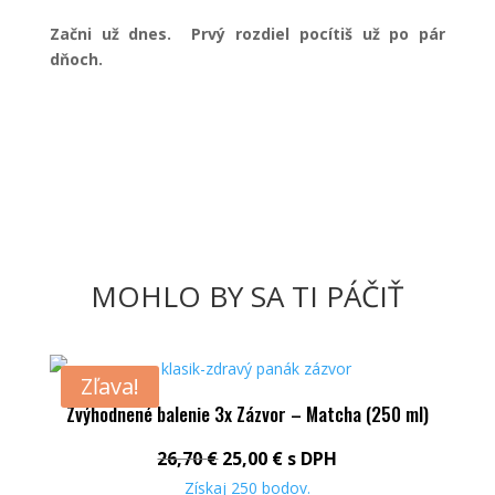
Začni už dnes. Prvý rozdiel pocítiš už po pár
dňoch.
MOHLO BY SA TI PÁČIŤ
Zľava!
Zvýhodnené balenie 3x Zázvor – Matcha (250 ml)
Pôvodná cena bola: 26,70 €.
Aktuálna cena je: 25,00 
26,70
€
25,00
€
s DPH
Získaj
250
bodov.