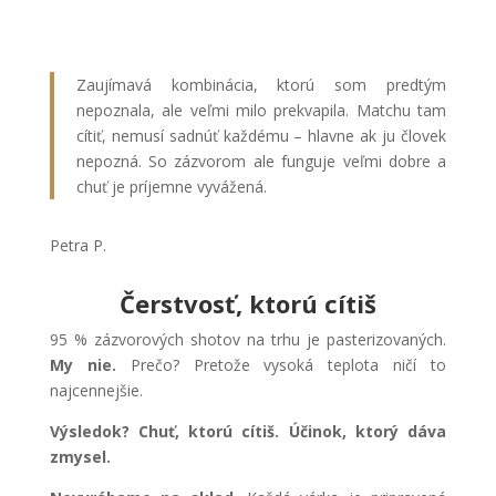
Zaujímavá kombinácia, ktorú som predtým
nepoznala, ale veľmi milo prekvapila. Matchu tam
cítiť, nemusí sadnúť každému – hlavne ak ju človek
nepozná. So zázvorom ale funguje veľmi dobre a
chuť je príjemne vyvážená.
Petra P.
Čerstvosť, ktorú cítiš
95 % zázvorových shotov na trhu je pasterizovaných.
My nie.
Prečo? Pretože vysoká teplota ničí to
najcennejšie.
Výsledok? Chuť, ktorú cítiš. Účinok, ktorý dáva
zmysel.