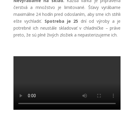
Nevyrábame na sklad.
Každá várka je pripravená
čerstvá a množstvo je limitované. Šťavy vyrábame
maximálne 24 hodín pred odoslaním, aby sme ich stihli
ešte vychladiť.
Spotreba je 25
dní od výroby a je
potrebné ich neustále skladovať v chladničke – práve
preto, že sú plné živých zložiek a nepasterizujeme ich.