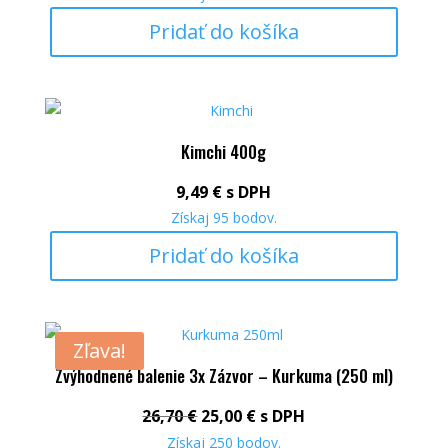
Pridať do košíka
Kimchi 400g
9,49
€
s DPH
Získaj
95
bodov.
Pridať do košíka
Zľava!
Zvýhodnené balenie 3x Zázvor – Kurkuma (250 ml)
Pôvodná cena bola: 26,70 €.
Aktuálna cena je: 25,00 
26,70
€
25,00
€
s DPH
Získaj
250
bodov.