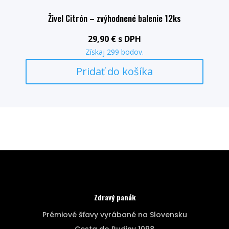
Živel Citrón – zvýhodnené balenie 12ks
29,90
€
s DPH
Získaj
299
bodov.
Pridať do košíka
Zdravý panák
Prémiové šťavy vyrábané na Slovensku