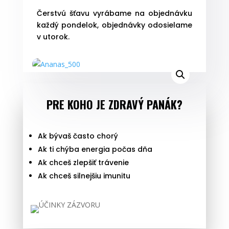
Ananás
Čerstvú šťavu vyrábame na objednávku
(500
každý pondelok, objednávky odosielame
ml)
v utorok.
PRE KOHO JE ZDRAVÝ PANÁK?
Ak bývaš často chorý
Ak ti chýba energia počas dňa
Ak chceš zlepšiť trávenie
Ak chceš silnejšiu imunitu