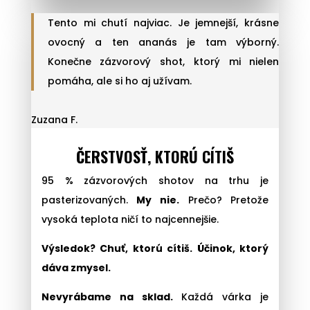
Tento mi chutí najviac. Je jemnejší, krásne
ovocný a ten ananás je tam výborný.
Konečne zázvorový shot, ktorý mi nielen
pomáha, ale si ho aj užívam.
Zuzana F.
ČERSTVOSŤ, KTORÚ CÍTIŠ
95 % zázvorových shotov na trhu je
pasterizovaných.
My nie.
Prečo? Pretože
vysoká teplota ničí to najcennejšie.
Výsledok? Chuť, ktorú cítiš. Účinok, ktorý
dáva zmysel.
Nevyrábame na sklad.
Každá várka je