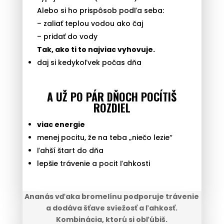
Alebo si ho prispôsob podľa seba:
– zaliať teplou vodou ako čaj
– pridať do vody
Tak, ako ti to najviac vyhovuje.
daj si kedykoľvek počas dňa
A UŽ PO PÁR DŇOCH POCÍTIŠ
ROZDIEL
viac energie
menej pocitu, že na teba „niečo lezie“
ľahší štart do dňa
lepšie trávenie a pocit ľahkosti
Ananás vďaka bromelínu podporuje trávenie
a dodáva šťave sviežosť a ľahkosť.
Kombinácia, ktorú si obľúbiš.