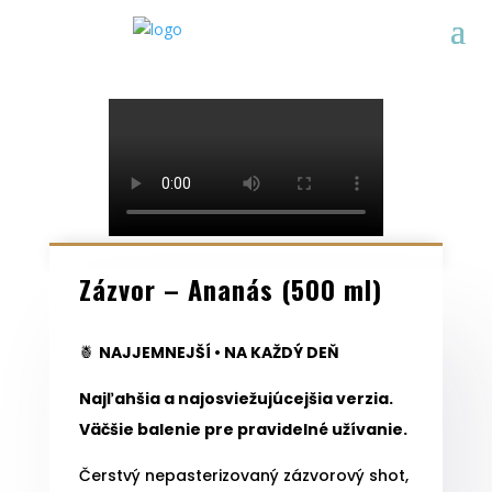
Zázvor – Ananás (500 ml)
🍍
NAJJEMNEJŠÍ • NA KAŽDÝ DEŇ
Najľahšia a najosviežujúcejšia verzia.
Väčšie balenie pre pravidelné užívanie.
Čerstvý nepasterizovaný zázvorový shot,