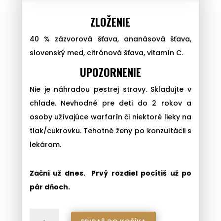
ZLOŽENIE
40 % zázvorová šťava, ananásová šťava,
slovenský med, citrónová šťava, vitamín C.
UPOZORNENIE
Nie je náhradou pestrej stravy. Skladujte v
chlade. Nevhodné pre deti do 2 rokov a
osoby užívajúce warfarín či niektoré lieky na
tlak/cukrovku. Tehotné ženy po konzultácii s
lekárom.
Začni už dnes. Prvý rozdiel pocítiš už po
pár dňoch.
množstvo