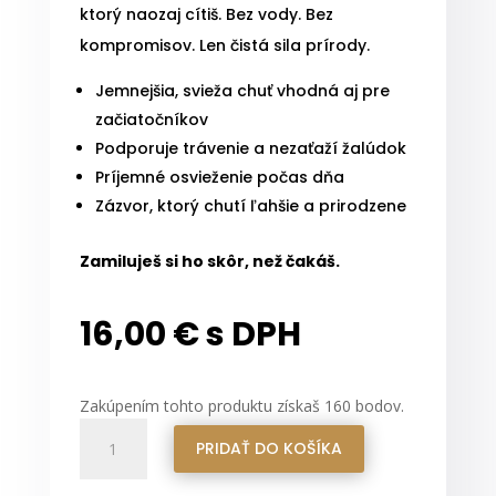
ktorý naozaj cítiš. Bez vody. Bez
kompromisov. Len čistá sila prírody.
Jemnejšia, svieža chuť vhodná aj pre
začiatočníkov
Podporuje trávenie a nezaťaží žalúdok
Príjemné osvieženie počas dňa
Zázvor, ktorý chutí ľahšie a prirodzene
Zamiluješ si ho skôr, než čakáš.
16,00
€
s DPH
Zakúpením tohto produktu získaš
160
bodov.
množstvo
PRIDAŤ DO KOŠÍKA
Zázvor
–