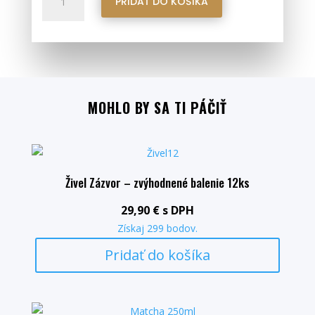
PRIDAŤ DO KOŠÍKA
Zázvor
–
Ananás
(500
ml)
MOHLO BY SA TI PÁČIŤ
Živel Zázvor – zvýhodnené balenie 12ks
29,90
€
s DPH
Získaj
299
bodov.
Pridať do košíka