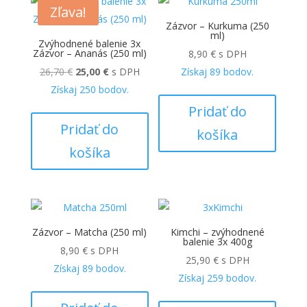
Zľava!
Zázvor – Kurkuma (250
ml)
Zvýhodnené balenie 3x
Zázvor – Ananás (250 ml)
8,90
€
s DPH
Pôvodná
Aktuálna
26,70
€
25,00
€
s DPH
Získaj
89
bodov.
cena
cena
Získaj
250
bodov.
bola:
je:
Pridať do
26,70 €.
25,00 €.
Pridať do
košíka
košíka
Zázvor – Matcha (250 ml)
Kimchi – zvýhodnené
balenie 3x 400g
8,90
€
s DPH
25,90
€
s DPH
Získaj
89
bodov.
Získaj
259
bodov.