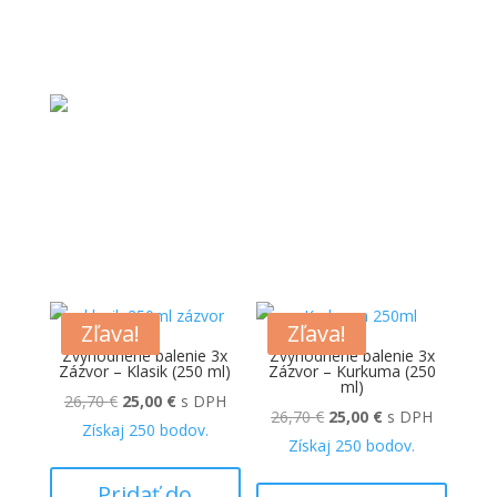
Zľava!
Zľava!
Zvýhodnené balenie 3x
Zvýhodnené balenie 3x
Zázvor – Klasik (250 ml)
Zázvor – Kurkuma (250
ml)
Pôvodná
Aktuálna
26,70
€
25,00
€
s DPH
Pôvodná
Aktuálna
26,70
€
25,00
€
s DPH
cena
cena
Získaj
250
bodov.
cena
cena
Získaj
250
bodov.
bola:
je:
bola:
je:
26,70 €.
25,00 €.
Pridať do