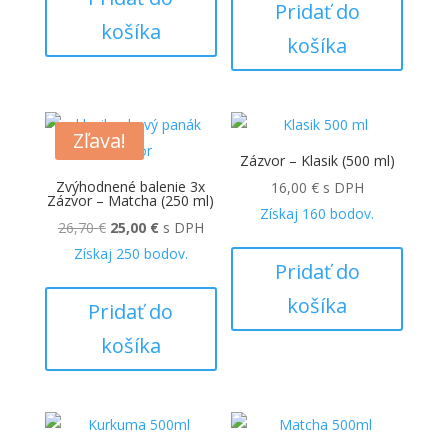
26,70 €.
25,00 €.
Pridať do
košíka
košíka
Zľava!
Zázvor – Klasik (500 ml)
Zvýhodnené balenie 3x
16,00
€
s DPH
Zázvor – Matcha (250 ml)
Získaj
160
bodov.
Pôvodná
Aktuálna
26,70
€
25,00
€
s DPH
cena
cena
Získaj
250
bodov.
Pridať do
bola:
je:
košíka
26,70 €.
25,00 €.
Pridať do
košíka